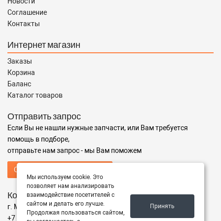
Новости
Соглашение
Контакты
Интернет магазин
Заказы
Корзина
Баланс
Каталог товаров
Отправить запрос
Если Вы не нашли нужные запчасти, или Вам требуется
помощь в подборе,
отправьте нам запрос - мы Вам поможем
Отправить запрос продавцу
Мы используем cookie. Это
позволяет нам анализировать
Контакты
взаимодействие посетителей с
сайтом и делать его лучше.
Принять
г. Москва ул. Осенний бульвар 16 к 2
Продолжая пользоваться сайтом,
+7 495 748 9594