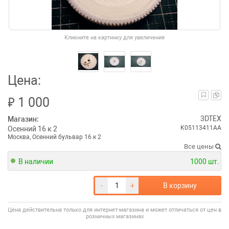
Кликните на картинку для увеличения
Цена:
₽
1 000
3DTEX
Магазин:
K05113411AA
Осенний 16 к 2
Москва, Осенний бульвар 16 к 2
Все цены
В наличии
1000 шт.
-
+
В корзину
Цена действительна только для интернет-магазина и может отличаться от цен в
розничных магазинах