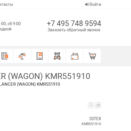
нтакты
Войти
+7 495 748 9594
:00, сб 9:00
ходной
Заказать обратный звонок
CER (WAGON) KMR551910
I LANCER (WAGON) KMR551910
3DTEX
KMR551910