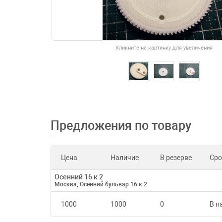
Кликните на картинку для увеличения
Предложения по товару
Цена
Наличие
В резерве
Сро
Осенний 16 к 2
Москва, Осенний бульвар 16 к 2
1000
1000
0
В н