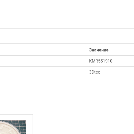
Значение
KMR551910
3Dtex