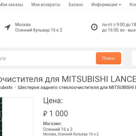
Мои заказы
Мои возвраты
Баланс
Информация
Ко
Москва
пн-пт с 9:00 до 18
Осенний бульвар 16 к 2
до 16:00, вс - вы
Поиск
оочистителя для MITSUBISHI LAN
ubishi
Шестерня заднего стеклоочистителя для MITSUBISH
Цена:
₽
1 000
Магазин:
Осенний 16 к 2
Москва, Осенний бульвар 16 к 2