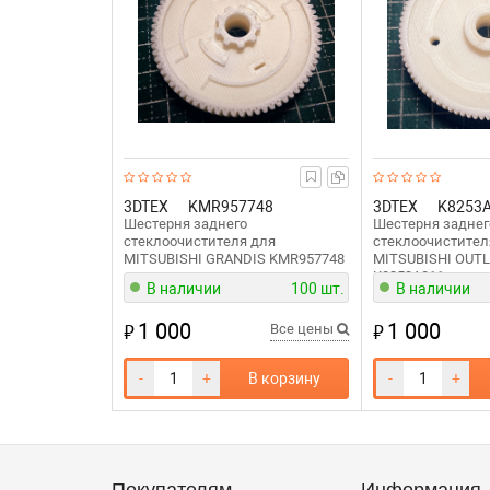
3DTEX
KMR957748
3DTEX
K8253
Шестерня заднего
Шестерня заднег
стеклоочистителя для
стеклоочистител
MITSUBISHI GRANDIS KMR957748
MITSUBISHI OUT
K8253A011
В наличии
100 шт.
В наличии
1 000
1 000
₽
₽
Все цены
-
+
В корзину
-
+
Покупателям
Информация