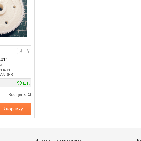
A011
о
я для
LANDER
99 шт.
Все цены
В корзину
Интернет магазин
К