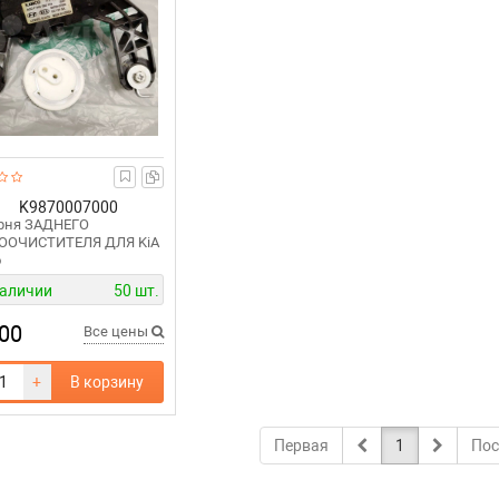
K9870007000
рня ЗАДНЕГО
ООЧИСТИТЕЛЯ ДЛЯ KiA
o
наличии
50 шт.
00
Все цены
+
В корзину
Первая
1
Пос