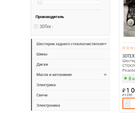
Производитель
3DTex
1
Шестерни заднего стеклоочистителя
Шины
3DTEX
Шесте
Диски
СТЕКЛ
Picant
Масла и автохимия
В 
Электрика
1 0
₽
Свечи
₽
1 250
-
Электроника